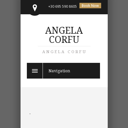
Book Now
+30 695 590 8605
ANGELA
CORFU
ANGELA CORFU
Navigation
-