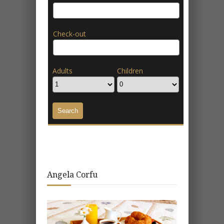
Check-out
Adults
Children
Angela Corfu