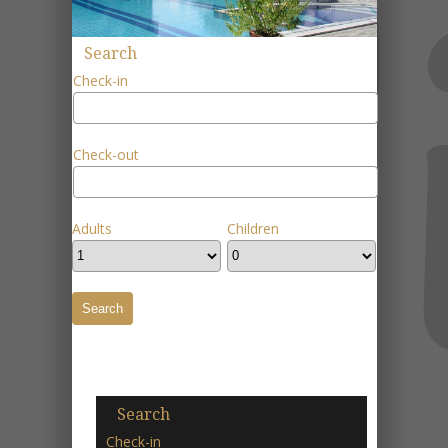
Search
Check-in
Check-out
Adults
Children
Search
Check-in