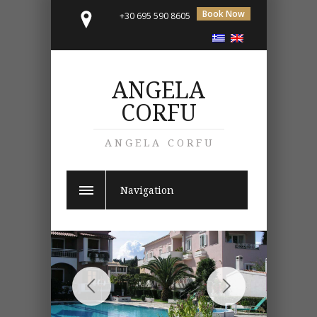
Book Now
+30 695 590 8605
ANGELA
CORFU
ANGELA CORFU
Navigation