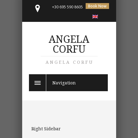
Book Now
+30 695 590 8605
ANGELA
CORFU
ANGELA CORFU
Navigation
Right Sidebar